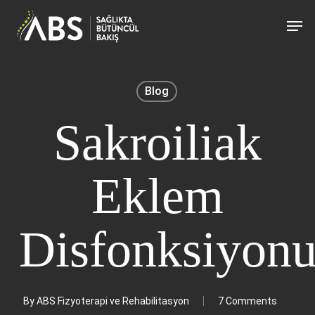
Skip
Men
to
main
content
Blog
Sakroiliak
Eklem
Disfonksiyon
By
ABS Fizyoterapi ve Rehabilitasyon
7 Comments