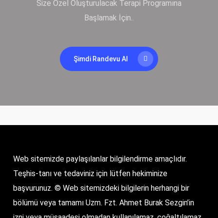
Size Özel Oluşturulacak Terapi Programına
Başlamak İçin..
Şimdi Randevu Al
Web sitemizde paylaşılanlar bilgilendirme amaçlıdır.
Teşhis-tanı ve tedaviniz için lütfen hekiminize
başvurunuz. © Web sitemizdeki bilgilerin herhangi bir
bölümü veya tamamı Uzm. Fzt. Ahmet Burak Sezgin’in
izni veya müsaadesi olmadan kullanılamaz, çoğaltılamaz