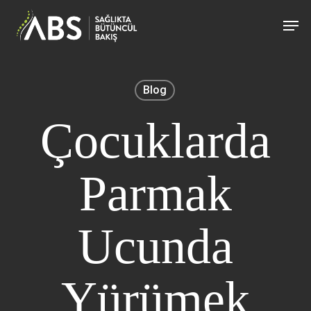
Skip
Men
to
main
content
Blog
Çocuklarda
Parmak
Ucunda
Yürümek