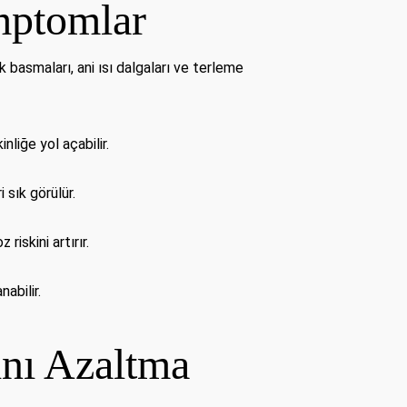
mptomlar
basmaları, ani ısı dalgaları ve terleme
liğe yol açabilir.
 sık görülür.
iskini artırır.
abilir.
nı Azaltma