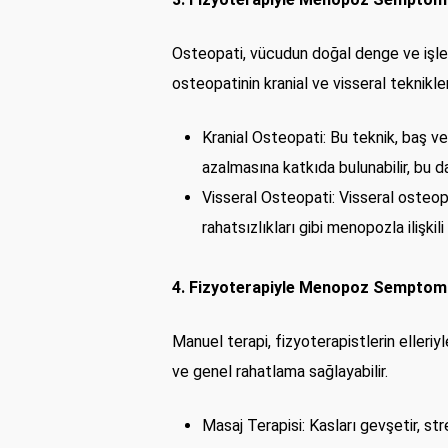
Osteopati, vücudun doğal denge ve işley
osteopatinin kranial ve visseral teknikleri 
Kranial Osteopati: Bu teknik, baş ve
azalmasına katkıda bulunabilir, bu 
Visseral Osteopati: Visseral osteopat
rahatsızlıkları gibi menopozla ilişki
4. Fizyoterapiyle Menopoz Semptoml
Manuel terapi, fizyoterapistlerin elleriyle 
ve genel rahatlama sağlayabilir.
Masaj Terapisi: Kasları gevşetir, stre