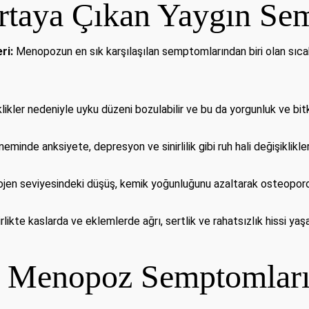
taya Çıkan Yaygın Se
ri:
Menopozun en sık karşılaşılan semptomlarından biri olan sıcak 
kler nedeniyle uyku düzeni bozulabilir ve bu da yorgunluk ve bitkin
nde anksiyete, depresyon ve sinirlilik gibi ruh hali değişiklikleri
jen seviyesindeki düşüş, kemik yoğunluğunu azaltarak osteoporoz r
ikte kaslarda ve eklemlerde ağrı, sertlik ve rahatsızlık hissi yaşan
e Menopoz Semptomları