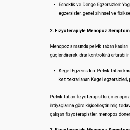
Esneklik ve Denge Egzersizleri: Yoga v
egzersizler, genel zihinsel ve fiziks
2. Fizyoterapiyle Menopoz Semptomlar
Menopoz sırasında pelvik taban kasları zay
güçlendirerek idrar kontrolünü artırabilir v
Kegel Egzersizleri: Pelvik taban kas
kez tekrarlanan Kegel egzersizleri, 
Pelvik taban fizyoterapistleri, menopoz 
ihtiyaçlarına göre kişiselleştirilmiş ted
çalışan fizyoterapistler, menopoz dönemin
3. Fizyoterapiyle Menopoz Semptomla