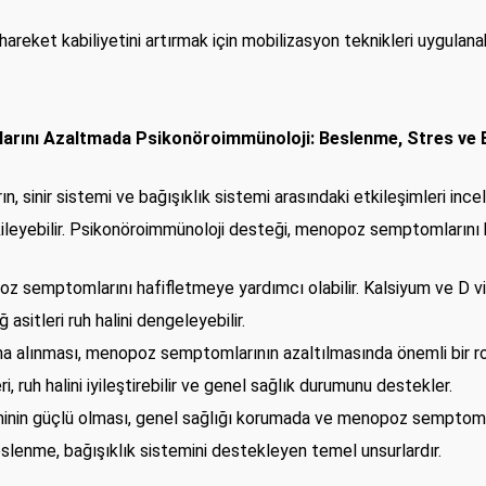
areket kabiliyetini artırmak için mobilizasyon teknikleri uygulanabil
arını Azaltmada Psikonöroimmünoloji: Beslenme, Stres ve B
ın, sinir sistemi ve bağışıklık sistemi arasındaki etkileşimleri i
kileyebilir. Psikonöroimmünoloji desteği, menopoz semptomlarını h
z semptomlarını hafifletmeye yardımcı olabilir. Kalsiyum ve D vi
sitleri ruh halini dengeleyebilir.
ına alınması, menopoz semptomlarının azaltılmasında önemli bir r
i, ruh halini iyileştirebilir ve genel sağlık durumunu destekler.
eminin güçlü olması, genel sağlığı korumada ve menopoz semptomla
eslenme, bağışıklık sistemini destekleyen temel unsurlardır.