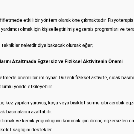
ifletmede etkili bir yöntem olarak öne çıkmaktadır. Fizyoterapi
ardımcı olmak için kişiselleştirilmiş egzersiz programları ve terap
 teknikler nelerdir diye bakacak olursak eğer;
rını Azaltmada Egzersiz ve Fiziksel Aktivitenin Önemi
ede önemli bir rol oynar. Düzenli fiziksel aktivite, sıcak basmaları
i olumlu yönde etkileyebilir.
ç kez yapılan yürüyüş, koşu veya bisiklet sürme gibi aerobik egzer
ak basmalarını azaltabilir.
tırmak ve kemik yoğunluğunu korumak için direnç egzersizleri öner
iskelet sağlığını destekler.