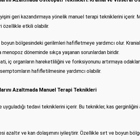
işini geri kazandırmaya yönelik manuel terapi tekniklerini içeri
özellikle etkili olabilir.
 boyun bölgesindeki gerilimleri hafifletmeye yardımcı olur. Kranial
da menopoz döneminde sıkça yaşanan sorunlardan biridir.
i, iç organların hareketliliğini ve fonksiyonunu artırmaya odaklanı
li semptomların hafifletilmesine yardımcı olabilir.
arını Azaltmada Manuel Terapi Teknikleri
uyguladığı tedavi tekniklerini içerir. Bu teknikler, kas gerginliğini az
si azaltır ve kan dolaşımını iyileştirir. Özellikle sırt ve boyun böl