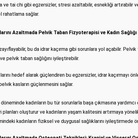
e tai chi gibi egzersizler, stresi azaltabilir, esnekliği artırabilir v
el rahatlama sağlar.
ını Azaltmada Pelvik Taban Fizyoterapisi ve Kadın Sağlığı 
ıflayabilir, bu da idrar kaçırma gibi sorunlara yol açabilir. Pelvik 
e pelvik taban sağlığını iyileştirebilir.
larını hedef alarak güçlendiren bu egzersizler, idrar kaçırmayı ön
pelvik kasların güçlenmesini sağlar.
döneminde kadınların bu tür sorunlarla başa çıkmasına yardımcı ol
avi planları oluşturur ve kadınların yaşam kalitesini artırmaya yönel
deki kadınların fiziksel ve duygusal sağlıklarını iyileştirmede ön
rını Azaltmada Osteopati Teknikleri: Kranial ve Visseral O