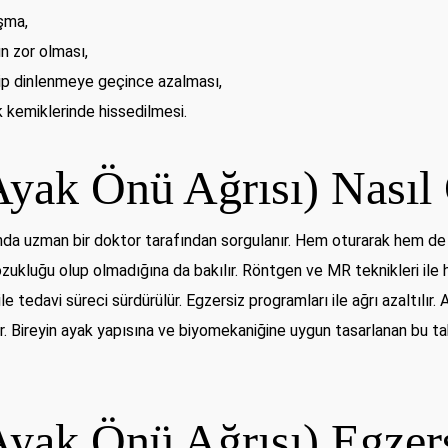
şma,
n zor olması,
dip dinlenmeye geçince azalması,
k kemiklerinde hissedilmesi.
Ayak Önü Ağrısı) Nasıl 
ında uzman bir doktor tarafından sorgulanır. Hem oturarak hem de 
zukluğu olup olmadığına da bakılır. Röntgen ve MR teknikleri ile ha
ile tedavi süreci sürdürülür. Egzersiz programları ile ağrı azaltılı
r. Bireyin ayak yapısına ve biyomekaniğine uygun tasarlanan bu tab
Ayak Önü Ağrısı) Egzers