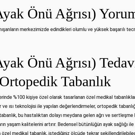
(Ayak Önü Ağrısı) Yorum
şanların merkezimizde edindikleri olumlu ve yüksek başarılı tecrüb
Ayak Önü Ağrısı) Tedavi
Ortopedik Tabanlık
rinde %100 kişiye özel olarak tasarlanan özel medikal tabanlıklar
r ve ısı teknolojisi ile yapılan değerlendirmeler, ortopedik tabanlığ
tabanlık, bu hastalıktan dolayı meydana gelen ağrı ve sertleşme hi
ların yaşam kalitelerini artırır. Bedensel bütünlüğün ayak sağlığı i
n özel medikal tabanlık
, istediğiniz ölçüde tekrar şekillendirilebile