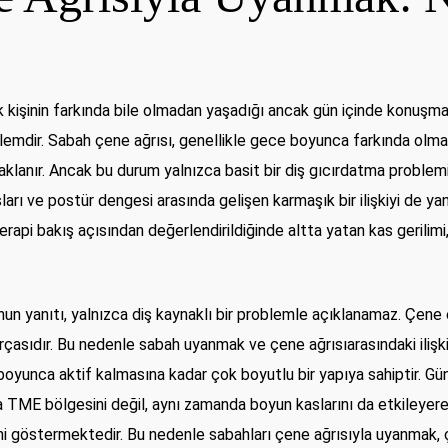
ok kişinin farkında bile olmadan yaşadığı ancak gün içinde konu
oblemdir. Sabah çene ağrısı, genellikle gece boyunca farkında ol
aklanır. Ancak bu durum yalnızca basit bir diş gıcırdatma problemi 
ı ve postür dengesi arasında gelişen karmaşık bir ilişkiyi de yans
erapi bakış açısından değerlendirildiğinde altta yatan kas gerilim
n yanıtı, yalnızca diş kaynaklı bir problemle açıklanamaz. Çene
parçasıdır. Bu nedenle sabah uyanmak ve çene ağrısıarasındaki ilişk
oyunca aktif kalmasına kadar çok boyutlu bir yapıya sahiptir. Gü
a TME bölgesini değil, aynı zamanda boyun kaslarını da etkileyerek
i göstermektedir. Bu nedenle sabahları çene ağrısıyla uyanmak, ç