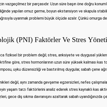
in vazgeçilmez bir parçasıdır. Uzun süre başın öne doğru konuml
liğinde yapılan omuz germe, boyun ekstansiyon ve skapula stabiliz
 ağrısıyla uyanmak problemi büyük ölçüde azalır. Çünkü omurga d
ojik (PNI) Faktörler Ve Stres Yönet
ca fiziksel bir problem değil; stres, anksiyete ve duygusal yüklen
ktifine göre, stres hormonlarının uzun süre yüksek kalması kas to
temposu, uyku düzensizliği ve bastırılmış duygular, sabah çene ağrıs
kleri değil, aynı zamanda gevşeme egzersizleri, nefes çalışmaları
reyin yaşam tarzı faktörlerini analiz ederek stres kaynaklı kas a
zleri, gece diş sıkma davranışını azaltarak sabah uyandığınızda çen