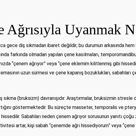
e Ağrısıyla Uyanmak N
zca gece diş sıkmadan ibaret değildir; bu durumun arkasında hem 
ırasında farkında olmadan yapılan çene kasılmaları, temporomandi
ınızda “çenem ağrıyor” veya “çene eklemim kilitlenmiş gibi hissediy
 temasının uzun sürmesi ve çene kapanış bozuklukları, sabahları 
ş sıkma (bruksizm) davranışıdır. Araştırmalar, bruksizmin stresle d
ttığını göstermektedir. Bu süreçte masseter, temporalis ve pterygoi
 hissedilir. Sabahları neden çenem ağrıyor sorusunun yanıtı çoğu 
aktivitesi artar, kişi sabah “çenemde ağrı hissediyorum” veya “çene