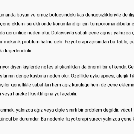
manda boyun ve omuz bölgesindeki kas dengesizlikleriyle de ilişk
 çene eklemi sürekli önde konumlandığı için temporomandibular e
gerginliğe neden olur. Dolayısıyla sabah çene ağrısı, yalnızca çe
r mekanik problem haline gelir. Fizyoterapi açısından bu tablo, ç
değerlendirilir.
or diyen kişilerde nefes alışkanlıkları da önemli bir etkendir. G
rının denge kaybına neden olur. Özellikle uyku apnesi, alerjik tık
 kişiler genellikle sabahları hem ağız kuruluğu hem de çene eklemi
ya hareket kısıtlılığına yol açabilir.
nmak, yalnızca ağız veya dişle sınırlı bir problem değildir; vücut
tüncül bir durumdur. Bu nedenle fizyoterapi süreci yalnızca çene 