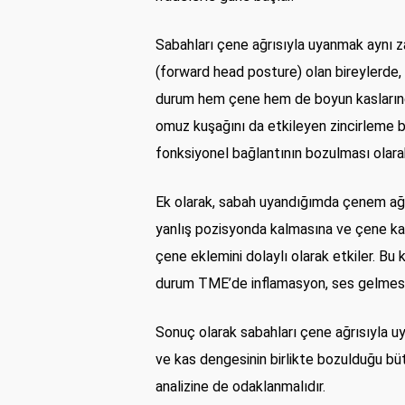
Sabahları çene ağrısıyla uyanmak aynı za
(forward head posture) olan bireylerde,
durum hem çene hem de boyun kaslarında 
omuz kuşağını da etkileyen zincirleme bi
fonksiyonel bağlantının bozulması olarak 
Ek olarak, sabah uyandığımda çenem ağrıy
yanlış pozisyonda kalmasına ve çene kasla
çene eklemini dolaylı olarak etkiler. Bu
durum TME’de inflamasyon, ses gelmesi ve
Sonuç olarak sabahları çene ağrısıyla uya
ve kas dengesinin birlikte bozulduğu bü
analizine de odaklanmalıdır.