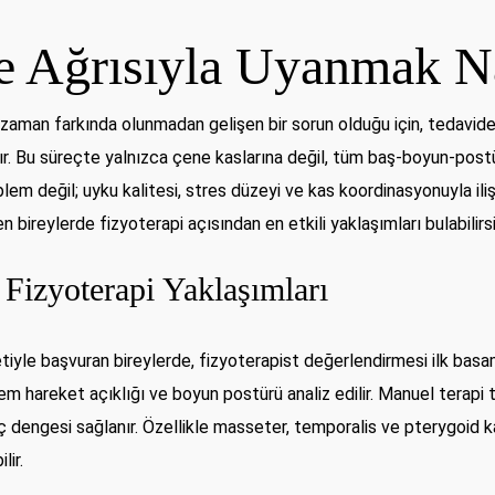
e Ağrısıyla Uyanmak Na
zaman farkında olunmadan gelişen bir sorun olduğu için, tedavid
r. Bu süreçte yalnızca çene kaslarına değil, tüm baş-boyun-post
blem değil; uyku kalitesi, stres düzeyi ve kas koordinasyonuyla iliş
ireylerde fizyoterapi açısından en etkili yaklaşımları bulabilirsi
 Fizyoterapi Yaklaşımları
etiyle başvuran bireylerde, fizyoterapist değerlendirmesi ilk ba
m hareket açıklığı ve boyun postürü analiz edilir. Manuel terapi 
nç dengesi sağlanır. Özellikle masseter, temporalis ve pterygoid
lir.