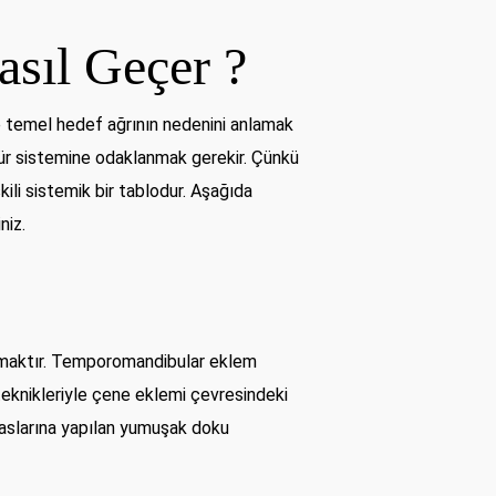
sıl Geçer ?
e temel hedef ağrının nedenini anlamak
ür sistemine odaklanmak gerekir. Çünkü
kili sistemik bir tablodur. Aşağıda
niz.
samaktır. Temporomandibular eklem
teknikleriyle çene eklemi çevresindeki
 kaslarına yapılan yumuşak doku