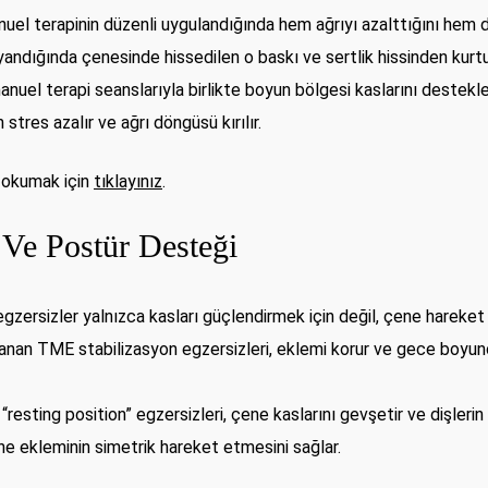
uel terapinin düzenli uygulandığında hem ağrıyı azalttığını hem de
andığında çenesinde hissedilen o baskı ve sertlik hissinden kurt
 manuel terapi seanslarıyla birlikte boyun bölgesi kaslarını dest
tres azalır ve ağrı döngüsü kırılır.
 okumak için
tıklayınız
.
 Ve Postür Desteği
egzersizler yalnızca kasları güçlendirmek için değil, çene hareke
lanan TME stabilizasyon egzersizleri, eklemi korur ve gece boyunca 
“resting position” egzersizleri, çene kaslarını gevşetir ve dişleri
e ekleminin simetrik hareket etmesini sağlar.