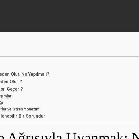
den Olur, Ne Yapılmalı?
den Olur ?
sıl Geçer ?
aşımları
ği
rler ve Stres Yönetimi
enebilir Bir Sorundur
e Ağrısıyla Uyanmak: 