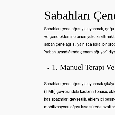
Sabahları Çen
Sabahları çene ağrısıyla uyanmak, çoğu 
ve çene eklemine binen yükü azaltmaktı
sabah çene ağrısı, yalnızca lokal bir pro
“sabah uyandığımda çenem ağrıyor” diyen b
1. Manuel Terapi Ve
Sabahları çene ağrısıyla uyanmak şikây
(TME) çevresindeki kasların tonusu, ekle
kas spazmları gevşetilir, eklem içi bası
mobilizasyonu ağrıyı kısa sürede azaltabi