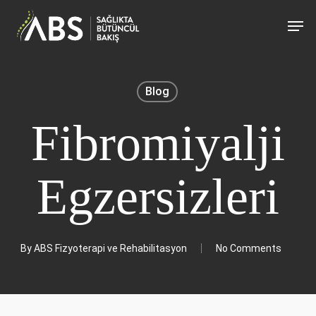
Skip
Men
to
main
content
Blog
Fibromiyalji
Egzersizleri
By
ABS Fizyoterapi ve Rehabilitasyon
No Comments