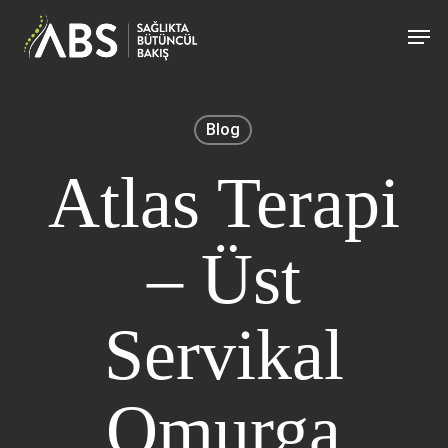
Skip
Men
to
main
content
Blog
Atlas Terapi
– Üst
Servikal
Omurga